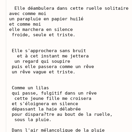
  Elle déambulera dans cette ruelle solitaire 

avec comme moi 

un parapluie en papier hui1é 

et comme moi 

elle marchera en silence 

 froide, seule et triste. 

 Elle s'approchera sans bruit 

   et à cet instant me jettera 

  un regard qui soupire 

 puis elle passera comme un rêve 

 un rêve vague et triste. 

 Comme un lilas 

 qui passe, fulgitif dans un rêve 

  cette jeune fille me croisera 

 et s'éloignera en silence 

 dépassant la haie délabrée 

 pour dispara?tre au bout de la ruelle, 

  sous la pluie. 

 Dans l'air mélancolique de la pluie
