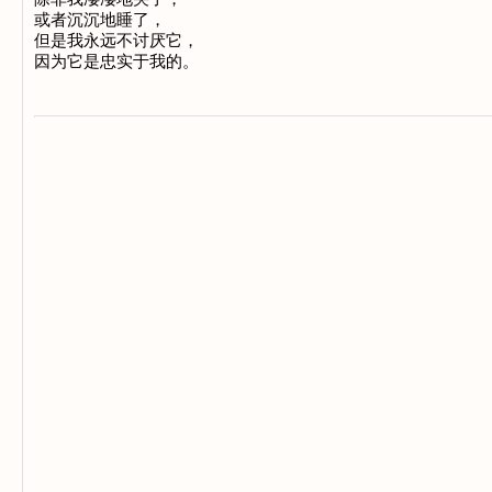
或者沉沉地睡了，

但是我永远不讨厌它，
