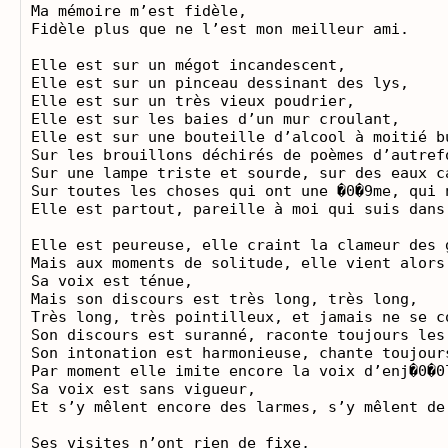
Ma mémoire m’est fidèle,

Fidèle plus que ne l’est mon meilleur ami.

Elle est sur un mégot incandescent,

Elle est sur un pinceau dessinant des lys,

Elle est sur un très vieux poudrier,

Elle est sur les baies d’un mur croulant,

Elle est sur une bouteille d’alcool à moitié bu
Sur les brouillons déchirés de poèmes d’autref
Sur une lampe triste et sourde, sur des eaux ca
Sur toutes les choses qui ont une �0�9me, qui n
Elle est partout, pareille à moi qui suis dans 
Elle est peureuse, elle craint la clameur des g
Mais aux moments de solitude, elle vient alors
Sa voix est ténue,

Mais son discours est très long, très long,

Très long, très pointilleux, et jamais ne se co
Son discours est suranné, raconte toujours les 
Son intonation est harmonieuse, chante toujours
Par moment elle imite encore la voix d’enj�0�0l
Sa voix est sans vigueur,

Et s’y mêlent encore des larmes, s’y mêlent de 
Ses visites n’ont rien de fixe,
