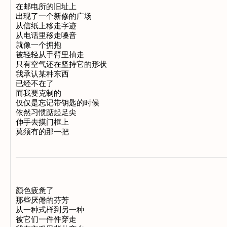
在邮电所的旧址上

出现了一个新修的广场

从信纸上移走字迹

从电话里移走嗓音

就像一个拥抱

被轻轻从手臂里抽走

只有空气还在坚持它的形状

我承认某种东西

已经不在了

而我要克制的

仅仅是忘记带钥匙的时候

依然习惯踮起足尖

伸手去摸门框上

颜色疲惫了

那些厌倦的芬芳

从一种式样到另一种

被它们一件件穿走
