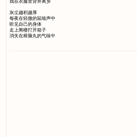
我在衣服里背井离乡

灰尘越积越厚

每夜在轻微的鼠啮声中

听见自己的身体

走上阁楼打开箱子
