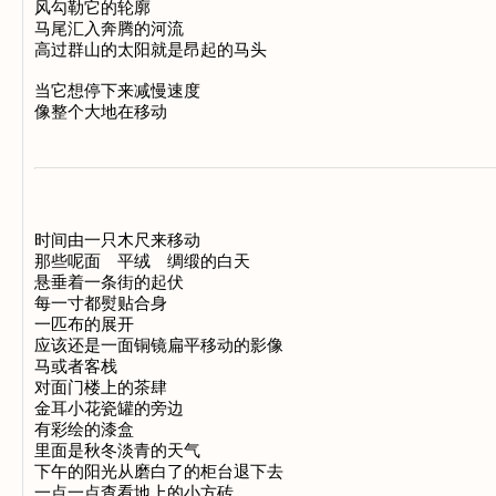
风勾勒它的轮廓

马尾汇入奔腾的河流

高过群山的太阳就是昂起的马头

当它想停下来减慢速度　　

时间由一只木尺来移动

那些呢面　平绒　绸缎的白天

悬垂着一条街的起伏

每一寸都熨贴合身

一匹布的展开

应该还是一面铜镜扁平移动的影像

马或者客栈

对面门楼上的茶肆

金耳小花瓷罐的旁边

有彩绘的漆盒

里面是秋冬淡青的天气

下午的阳光从磨白了的柜台退下去

一点一点查看地上的小方砖
