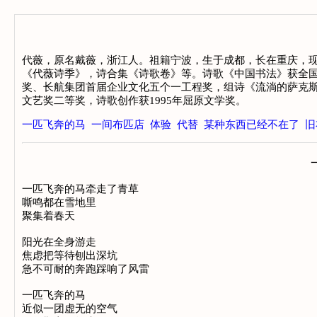
代薇，原名戴薇，浙江人。祖籍宁波，生于成都，长在重庆，现
《代薇诗季》，诗合集《诗歌卷》等。诗歌《中国书法》获全国
奖、长航集团首届企业文化五个一工程奖，组诗《流淌的萨克斯
文艺奖二等奖，诗歌创作获1995年屈原文学奖。
一匹飞奔的马
一间布匹店
体验
代替
某种东西已经不在了
旧
一匹飞奔的马牵走了青草

嘶鸣都在雪地里

聚集着春天

阳光在全身游走

焦虑把等待刨出深坑

急不可耐的奔跑踩响了风雷

一匹飞奔的马

近似一团虚无的空气
