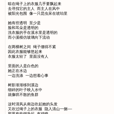
晾在绳子上的衣服几乎要飘起来

去寻找它的主人 而主人在风中

被阳光包围 像一只昆虫呆在琥珀里

她有些透明 至少是

脸和耳朵是透明的

洗衣服的手在溪水里是透明的

而小溪模仿玻璃向下流动

在两棵树之间 绳子绷得不紧

因此衣服能够悠起来

衣服太轻了 里面没有人

里面的人是白色的

她正在水边

一边洗涤 一边想着心事

树影渐渐移到溪边

细碎的叶子映入水中

就像哄不散的鱼群

这时清风从南边吹起她的头发

又吹过绳子上的衣服 隐入清山一侧——

那里有炊烟升起 有鸡鸣
