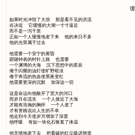
缓
如果时光冲毁了大坝  那是看不见的洪流

在决堤  它缓慢的大潮一寸寸逼近

而不是一泻千里

正如一个人慢慢地老下来  他的来日不多

他的光荣属于过去

他需要一个安宁的黄昏

跟随钟表的时针上路  也需要

一个渊博的大海  沉下思想中的星辰

倦于闪耀的油灯使旷野暗淡

倦于奔流的热血使黑夜变红

他需要更深的沉默  加深这一切

这是命运向他敞开了宽大的河口

而岁月在流失  一个人接近了大海

才能有浩瀚的胸怀  一个人老了

才有资格说出人生的不幸

他走到今天使岁月增加了深度

他呼吸  有如一块化石恢复了体温

他无情地老下去  把看破的红尘吸进肺里
