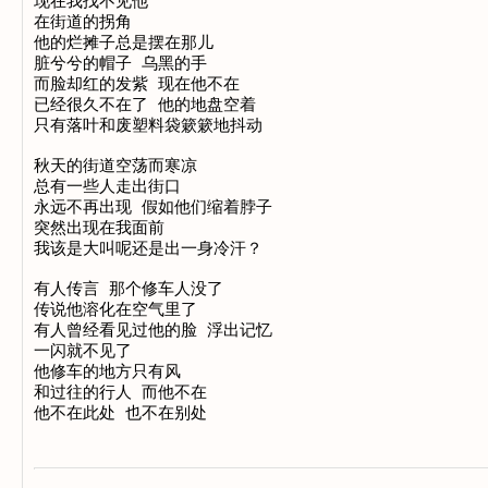
现在我找不见他

在街道的拐角

他的烂摊子总是摆在那儿

脏兮兮的帽子 乌黑的手

而脸却红的发紫 现在他不在

已经很久不在了 他的地盘空着

只有落叶和废塑料袋簌簌地抖动

秋天的街道空荡而寒凉

总有一些人走出街口

永远不再出现 假如他们缩着脖子

突然出现在我面前

我该是大叫呢还是出一身冷汗？

有人传言 那个修车人没了

传说他溶化在空气里了

有人曾经看见过他的脸 浮出记忆

一闪就不见了

他修车的地方只有风

和过往的行人 而他不在
