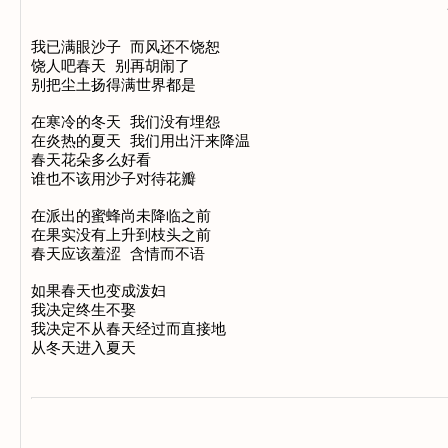
我已满眼沙子 而风还不饶恕

饶人吧春天 别再胡闹了

别把尘土扬得满世界都是

在寒冷的冬天 我们没有埋怨

在炎热的夏天 我们用出汗来降温

春天花朵多么好看

谁也不该用沙子对待花瓣

在派出的蜜蜂尚未降临之前

在果实没有上升到枝头之前

春天应该羞涩 含情而不语

如果春天也变成泼妇

我决定终生不娶

我决定不从春天经过而直接地
