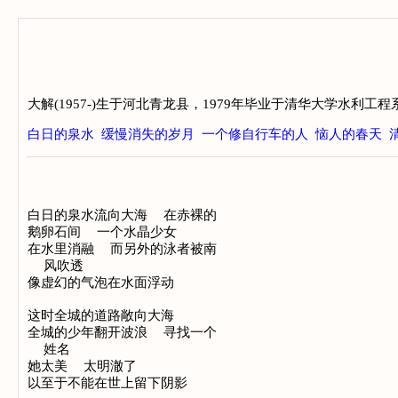
大解(1957-)生于河北青龙县，1979年毕业于清华大学水
白日的泉水
缓慢消失的岁月
一个修自行车的人
恼人的春天
白日的泉水流向大海  在赤裸的

鹅卵石间  一个水晶少女

在水里消融  而另外的泳者被南

  风吹透

像虚幻的气泡在水面浮动

这时全城的道路敞向大海

全城的少年翻开波浪  寻找一个

  姓名

她太美  太明澈了

以至于不能在世上留下阴影
