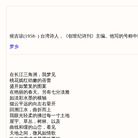
侯吉谅(1958- ) 台湾诗人，《创世纪诗刊》主编。他写的
梦乡
在长江三角洲，我梦见

桃花嫣红幼嫩的蓓蕾

盛开如繁复的图案

在艳丽的春天。另有七分淡雅

如淡彩水墨的横轴

烟云平远的向左右晕开

回溯江水，曲折而上

我眼光轻柔的拂过每一寸土地

屋宇、草丛，树林、以及

曲线和缓的山峦，看见

天地之间，微风如情歌
