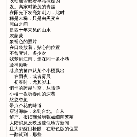
吹动细雪或者早霜掩覆的

发。离家时繁茂的青丝

在阳光下发亮如刺刀，此时

稀是未稀，只是由黑变白

黑白之间

是四十年未见的山水

灰蒙蒙

象褪色的照片

在口袋放着，贴心的位置

不曾变过。多少次

我梦到江南，走在同一条小巷

凝神倾听——

巷底的笛声从某个小楼飘出

　在雨夜，或者雾晨

　初春时，尤其岁末

悄悄的跨越时空，从陆游

小楼一夜听春雨的深巷

悠悠忽忽

带点杏花的味道

穿过海峡，来到台北。自从

解严、报纸骤然增张如细菌繁殖

大陆消息反映迅速似地方新闻

且大都醒目枪眼，在彩色版的位置

一翻就到，那些
