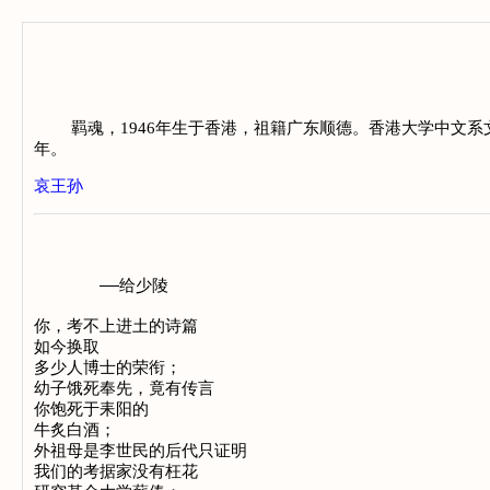
羁魂，1946年生于香港，祖籍广东顺德。香港大学中文系文
年。
哀王孙
　　　　——给少陵

你，考不上进土的诗篇

如今换取

多少人博士的荣衔；

幼子饿死奉先，竟有传言

你饱死于耒阳的

牛炙白酒；

外祖母是李世民的后代只证明

我们的考据家没有枉花
