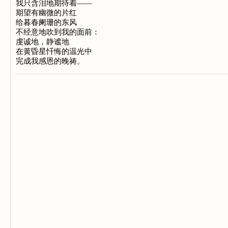
我只含泪地期待着——
期望有幽微的片红
给暮春阑珊的东风
不经意地吹到我的面前：
虔诚地，静谧地
在黄昏星忏悔的温光中
完成我感恩的晚祷。