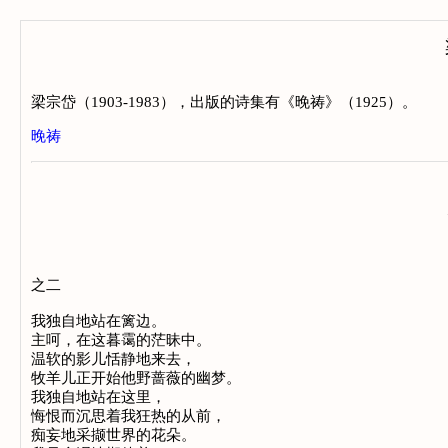
梁宗岱（1903-1983），出版的诗集有《晚祷》（1925）。
晚祷
之二
我独自地站在篱边。
主呵，在这暮霭的茫昧中。
温软的影儿恬静地来去，
牧羊儿正开始他野蔷薇的幽梦。
我独自地站在这里，
悔恨而沉思着我狂热的从前，
痴妄地采撷世界的花朵。