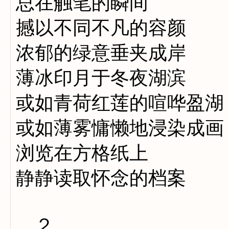
总在触笔的瞬间
撼以不同不凡的容颜
浓郁的绿意垂夹成岸
薄冰印月于冬夜湖滨
或如青荷红莲的喧哗盈湖
或如薄雾慵懒地浸染成画
浏览在方格纸上
静静读取怀念的档案
２