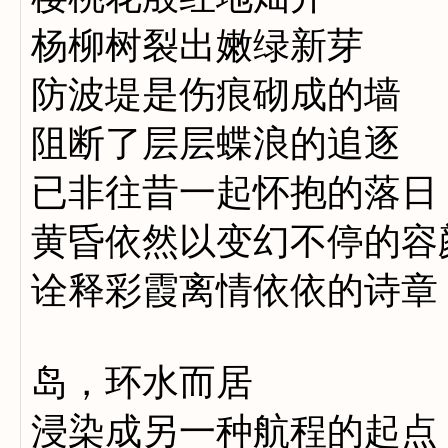
杨柳树裂出嫩绿新芽
防波堤是伤痕砌成的墙
阻断了层层蝶浪的追逐
已非往昔一起怀抱的落日
黄昏依然以变幻不停的容
诠释彩霞离情依依的诗章
岛，环水而居
浸染成另一种航程的起点