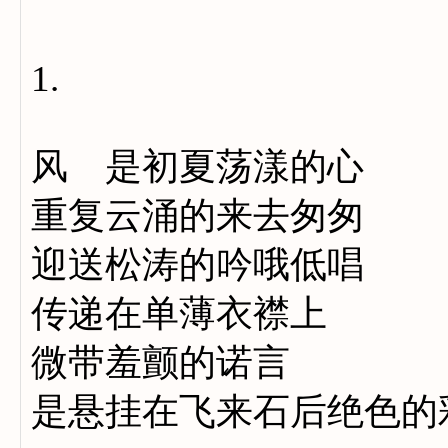
1.
风 是初夏荡漾的心
重复云涌的来去匆匆
迎送松涛的吟哦低唱
传递在单薄衣襟上
微带羞颤的诺言
是悬挂在飞来石后绝色的