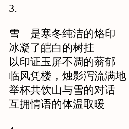
3.
雪 是寒冬纯洁的烙印
冰凝了皑白的树挂
以印证玉屏不凋的蓊郁
临风凭楼，烛影泻流满地
举杯共饮山与雪的对话
互拥情语的体温取暖