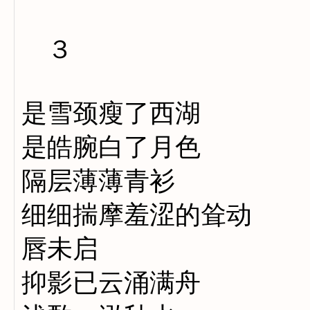
３
是雪颈瘦了西湖
是皓腕白了月色
隔层薄薄青衫
细细揣摩羞涩的耸动
唇未启
抑影已云涌满舟