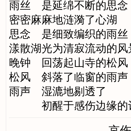
雨丝 是延绵不断的思念
密密麻麻地涟漪了心湖
思念 是细致编织的雨丝
漾散湖光为清寂流动的风
晚钟 回荡起山寺的松风
松风 斜落了临窗的雨声
雨声 湿漉地剔透了
初醒于感伤边缘的
哀