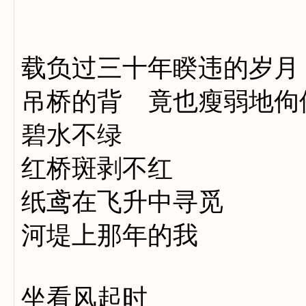
载负过三十年睽违的岁月
吊桥的背 竟也瘦弱地佝
碧水不绿
红桥斑剥不红
纸鸢在飞升中寻觅
河堤上那年的我
坐看风起时