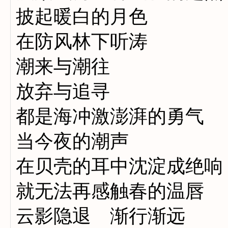
披起暖白的月色
在防风林下听涛
潮来与潮往
放弃与追寻
都是海冲激澎湃的勇气
当今夜的潮声
在贝壳的耳中沈淀成绝响
就无法再感触春的温唇
云影隐退 渐行渐远