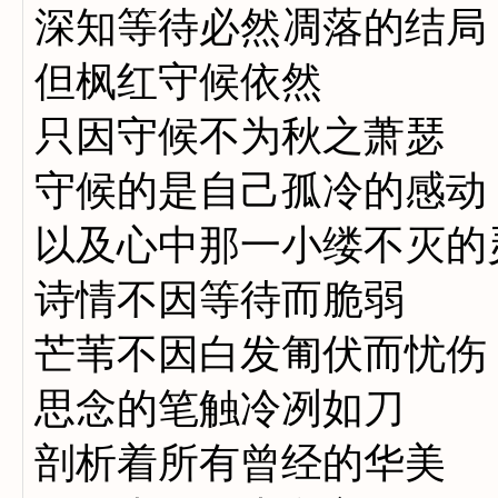
深知等待必然凋落的结局
但枫红守候依然
只因守候不为秋之萧瑟
守候的是自己孤冷的感动
以及心中那一小缕不灭的
诗情不因等待而脆弱
芒苇不因白发匍伏而忧伤
思念的笔触冷冽如刀
剖析着所有曾经的华美