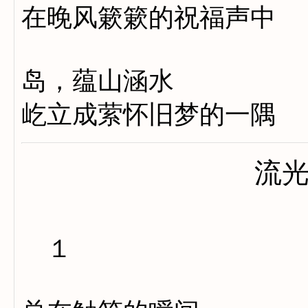
在晚风簌簌的祝福声中
岛，蕴山涵水
屹立成萦怀旧梦的一隅
流
１