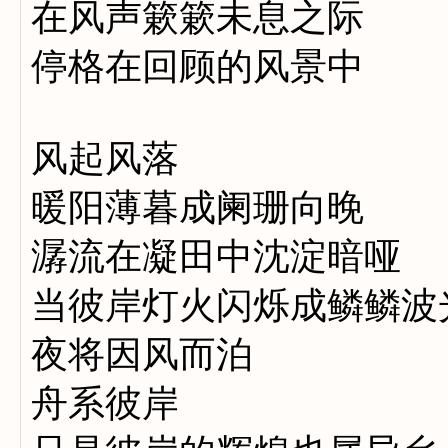
在风声簌簌未息之际
停格在回顾的风景中
风起风落
暖阳薄暮成阑珊向晚
潺流在凝田中沈淀暗哑
当彼岸灯火闪烁成鳞鳞波
夜将因风而泊
舟系彼岸