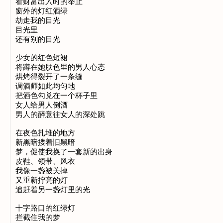
看财富出入时的举止

窗外的灯红酒绿

劫走我的目光

目光里

还有别的目光

少女的红色短裙

将蹲在她肤色里的男人心态

烘烤得裂开了一条缝

调酒师如此均匀地

把酒色勾兑在一个杯子里

女人给男人倒酒

男人的醉意往女人的深处跳

在夜色扎堆的地方

新黑暗搂着旧黑暗

梦，促使我换了一套新的出身

皮鞋、领带、风衣

我像一盏被关掉

又重新拧亮的灯

追赶着另一盏灯里的光

十字路口的红绿灯

拦截住我的梦
