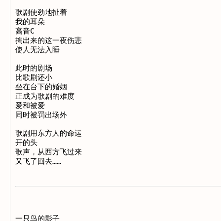
歌剧使劲地扯着

我的耳朵

高音C

掏出来的这一夜伤悲

使人无法入睡

此时的剧场

比歌剧还小

坐在台下的婚姻

正成为歌剧的难度

爱和被爱

同时被罚出场外

歌剧用东方人的命运

开的头

歌声，从西方飞过来

一只鸟的影子
