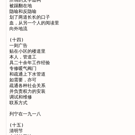
被踢翻在地

隐喻和反隐喻

划了两道长长的口子

血，从另一个人的阅读里

向外地流

(十四)

一则广告

贴在小区的楼道里

本人，管道工

具二十余年工作经验

专修暖气阀门

和疏通上下水管道

如需要，亦可

疏通各种社会关系

并负责权力的安装

调试和维修

联系方式

列宁在一九一八

(十五)

清明节
