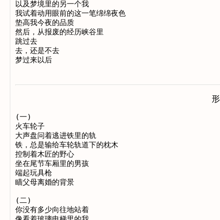
以及梦境里的另一个我

我试着动用眼前的这一笔绵绵夜色

垫高我今夜的品质

然后，从报废的经历峡谷里

跳过去

去，还是不去

形
(一)

火车轮子

大声盘问着逃进铁里的轨

铁，总是输给车轮轨道下的枕木

控制着木匠的野心

坐在尾节车厢里的男孩

端起玩具枪

瞄父母离婚的背景

(二)

你没有多少向往地站着

像看着玻璃电梯里的我
