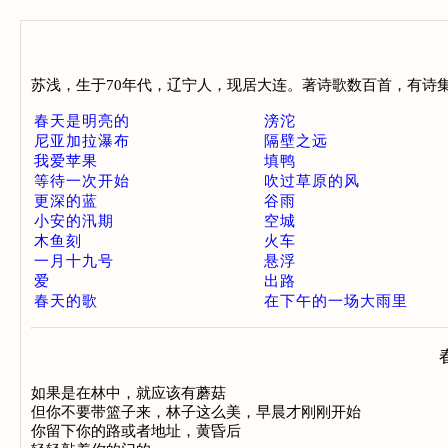
苏浅，生于70年代，辽宁人，现居大连。著诗歌数百首，有诗集
春天是明亮的
滂沱
尼亚加拉瀑布
隔壁之远
我爱苹果
填鸭
等待一次开始
吹过草原的风
更深的蓝
谷雨
小安的汛期
空城
木鱼刻
火车
一月十九号
悬浮
爱
出路
春天的歌
在下午的一场大雨里
如果是在林中，就应该有蘑菇 

但你不要带篮子来，林子这么美，早晨才刚刚开始 

你留下你的路或者地址，黄昏后 
