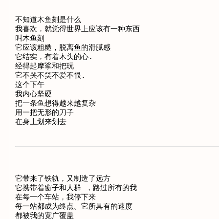
不知道木鱼刻是什么

我喜欢，就觉得世界上应该有一种东西

叫木鱼刻

它应该粗糙，脱离鱼的滑腻感

它结实，有着木头的心.

经得起摩挲和把玩

它不哭不笑不爱不恨.

这个下午

我内心坚硬

把一条鱼想得越来越复杂

用一把无形的刀子

它带来了铁轨，又制造了远方 

它携带着窗子和人群 ，路过所有的我 

在每一个车站，我停下来 

每一站都成为终点。它所具有的速度 

都被我的宽广覆盖 
