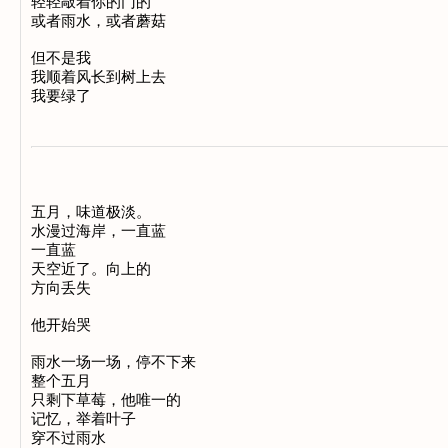
轻轻敲着你的门的 

或者雨水，或者蘑菇 

但不是我 

我顺着风长到树上去 

五月，味道极淡。 

水漫过海岸，一直蓝 

一直蓝 

天空近了。向上的 

方向丢失 

他开始哭 

雨水一场一场，停不下来 

整个五月 

只剩下草莓，他唯一的 

记忆，举着叶子 

穿不过雨水 
