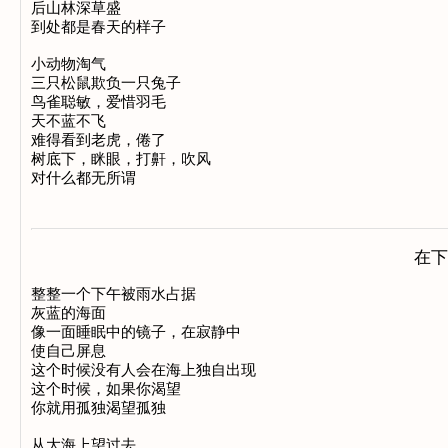
后山林深草盛

到处都是春天的样子

小动物淘气

三只松鼠欺负一只兔子

鸟雀聪敏，爱惜羽毛

天不蓝不飞

难得看到老虎，倦了

树底下，眯眼，打鼾，吹风

在下
整整一个下午被雨水占据

灰蓝的海面

像一面睡眠中的镜子，在寂静中

使自己屏息

这个时候没有人会在海上独自出现

这个时候，如果你渴望

你就用孤独渴望孤独

从大海上望过去
