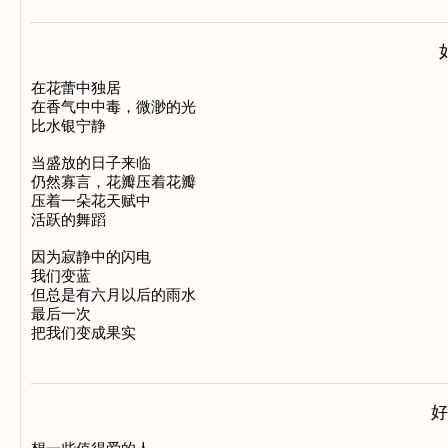
在花蕾中独居

在香气中中毒，微渺的光

比水银宁静

当盛放的日子来临

仍然寡言，花瓣压着花瓣

压着一朵花天赋中

活跃的舞蹈

因为寂静中的闪电

我们变蓝

但总是有六月以后的雨水

最后一次

好