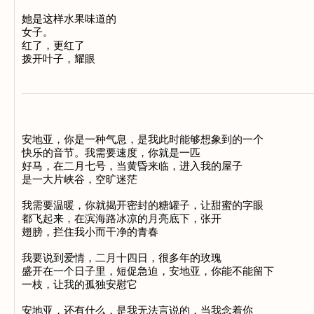
她是这样水果味道的 

女子。 

红了，更红了 

安地亚，你是一种气息，是我此时能够想象到的一个 

快乐的音节。我需要速度，你就是一匹 

好马，在二月七号，当黄昏来临，进入我的屋子 

是一大片峡谷，空旷迷茫 

我需要温暖，你就揭开密封的糖罐子，让甜蜜的字眼 

都飞起来，在滨海路冰凉的月亮底下，张开 

翅膀，拦住我小而干净的青春 

我要说到爱情，二月十四日，很多年的玫瑰 

盛开在一个日子里，短促急迫，安地亚，你能不能留下 

一枝，让我的孤独安慰它 

安地亚，还有什么，是我无法言说的，当我念着你 
