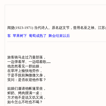
闻捷(1923-1971) 当代诗人。原名赵文节，曾用名巫之禄
客
苹果树下
葡萄成熟了
舞会结束以后
旅客骑马走过乃曼部落，

一边弹着琴、一边唱着歌……

他忽然看见一群姑娘，

在草坪上愉快地劳作，

于是手抚前胸微微欠身，

笑问：是否欢迎他作客？

姑娘们邀请他帐篷里坐，

鲜奶、烤肉摆满一桌；

方才他不是说又饥又渴，

如今怎么不吃也不喝？
