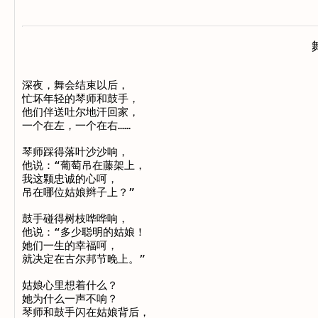
深夜，舞会结束以后， 

忙坏年轻的琴师和鼓手， 

他们伴送吐尔地汗回家， 

一个在左，一个在右…… 

琴师踩得落叶沙沙响， 

他说：“葡萄吊在藤架上， 

我这颗忠诚的心呵， 

吊在哪位姑娘辫子上？” 

鼓手碰得树枝哗哗响， 

他说：“多少聪明的姑娘！ 

她们一生的幸福呵， 

就决定在古尔邦节晚上。” 

姑娘心里想着什么？ 

她为什么一声不响？ 

琴师和鼓手闪在姑娘背后， 
