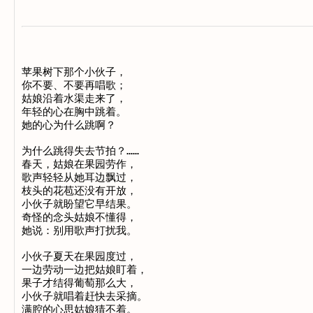
苹果树下那个小伙子， 

你不要、不要再唱歌； 

姑娘沿着水渠走来了， 

年轻的心在胸中跳着。 

她的心为什么跳啊？ 

为什么跳得失去节拍？…… 

春天，姑娘在果园劳作， 

歌声轻轻从她耳边飘过， 

枝头的花苞还没有开放， 

小伙子就盼望它早结果。 

奇怪的念头姑娘不懂得， 

她说：别用歌声打扰我。 

小伙子夏天在果园度过， 

一边劳动一边把姑娘盯着， 

果子才结得葡萄那么大， 

小伙子就唱着赶快去采摘。 

满腔的心思姑娘猜不着。 
