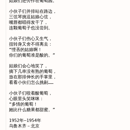
姑娘们还劳作在葡萄园。 

小伙子们并排站在路边， 

三弦琴挑逗姑娘心弦， 

嘴唇都唱得发干了， 

连颗葡萄子也没尝到。 

小伙子们伤心又生气， 

扭转身又舍不得离去： 

“悭吝的姑娘啊！

你们的葡萄准是酸的。” 

姑娘们会心地笑了， 

摘下几串没有熟的葡萄， 

放在那排伸长的手掌里， 

看看小伙们怎么挑剔…… 

小伙子们咬着酸葡萄， 

心眼里头笑咪咪： 

“多情的葡萄！

她比什么糖果都甜蜜。” 

1952年—1954年 
