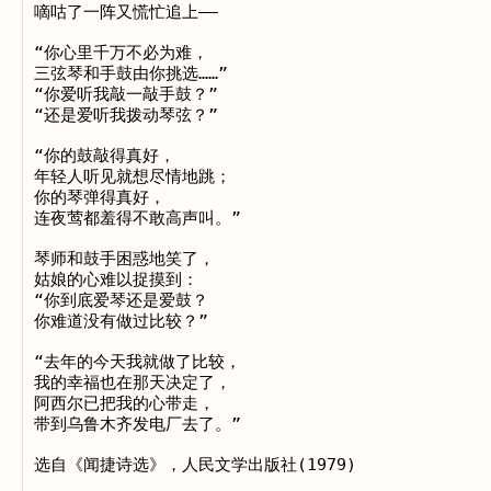
嘀咕了一阵又慌忙追上—— 

“你心里千万不必为难， 

三弦琴和手鼓由你挑选……” 

“你爱听我敲一敲手鼓？” 

“还是爱听我拨动琴弦？” 

“你的鼓敲得真好， 

年轻人听见就想尽情地跳； 

你的琴弹得真好， 

连夜莺都羞得不敢高声叫。” 

琴师和鼓手困惑地笑了， 

姑娘的心难以捉摸到： 

“你到底爱琴还是爱鼓？ 

你难道没有做过比较？” 

“去年的今天我就做了比较， 

我的幸福也在那天决定了， 

阿西尔已把我的心带走， 

带到乌鲁木齐发电厂去了。” 
