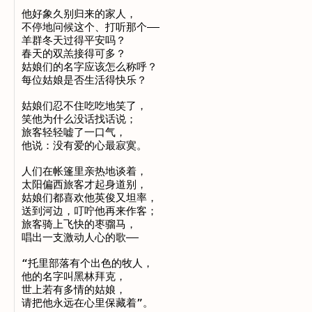
他好象久别归来的家人，

不停地问候这个、打听那个——

羊群冬天过得平安吗？

春天的双羔接得可多？

姑娘们的名字应该怎么称呼？

每位姑娘是否生活得快乐？

姑娘们忍不住吃吃地笑了，

笑他为什么没话找话说；

旅客轻轻嘘了一口气，

他说：没有爱的心最寂寞。

人们在帐篷里亲热地谈着，

太阳偏西旅客才起身道别，

姑娘们都喜欢他英俊又坦率，

送到河边，叮咛他再来作客；

旅客骑上飞快的枣骝马，

唱出一支激动人心的歌——

“托里部落有个出色的牧人，

他的名字叫黑林拜克，

世上若有多情的姑娘，
