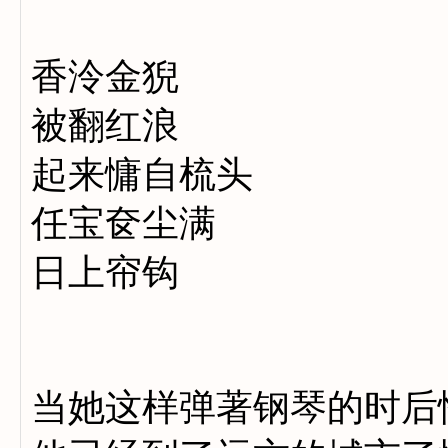
香泠金猊
被翻红浪
起来慵自梳头
任宝奁尘满
日上帘钩
当她这样弹著钢琴的时后