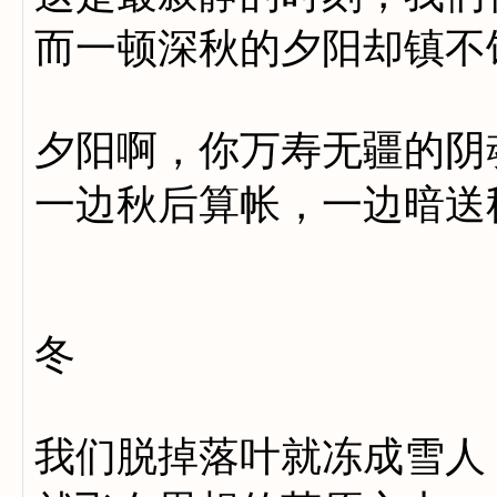
而一顿深秋的夕阳却镇不
夕阳啊，你万寿无疆的阴
一边秋后算帐，一边暗送
冬
我们脱掉落叶就冻成雪人