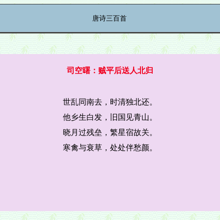
唐诗三百首
司空曙：贼平后送人北归
世乱同南去，时清独北还。
他乡生白发，旧国见青山。
晓月过残垒，繁星宿故关。
寒禽与衰草，处处伴愁颜。