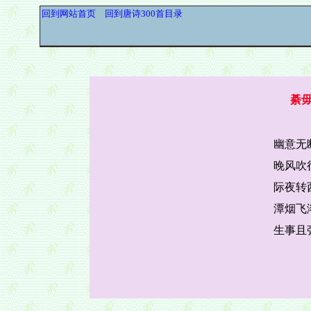
回到网站首页
回到唐诗300首目录
綦
幽意无
晚风吹
际夜转
潭烟飞
生事且