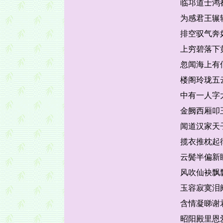
临邛道士鸿
为感君王辗
排空驭气奔
上穷碧落下
忽闻海上有
楼阁玲珑五
中有一人字
金阙西厢叩
闻道汉家天
揽衣推枕起
云鬓半偏新
风吹仙袂飘
玉容寂寞泪
含情凝睇谢
昭阳殿里恩