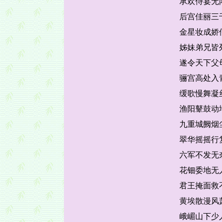
承欢侍宴无
后宫佳丽三
金星妆成娇
姊妹弟兄皆
遂令天下父
骊宫高处入
缓歌慢舞凝
渔阳鼙鼓动
九重城阙烟
翠华摇摇行
六军不发无
花钿委地无
君王掩面救
黄埃散漫风
峨嵋山下少