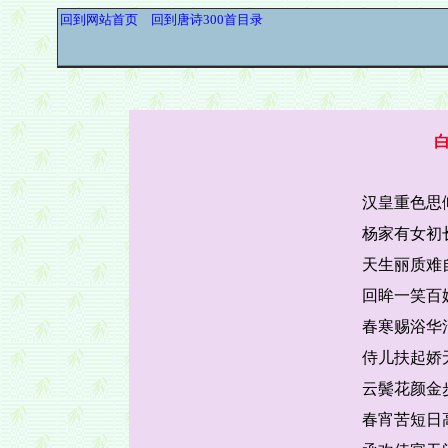
回到网站首页
回到唐诗300首目录
汉皇重色思
杨家有女初
天生丽质难
回眸一笑百
春寒赐浴华
侍儿扶起娇
云鬓花颜金
春宵苦短日