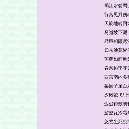
蜀江水碧蜀
行宫见月伤
天旋地转回
马嵬坡下泥
君臣相顾尽
归来池苑皆
芙蓉如面柳
春风桃李花
西宫南内多
梨园子弟白
夕殿萤飞思
迟迟钟鼓初
鸳鸯瓦冷霜
悠悠生死别